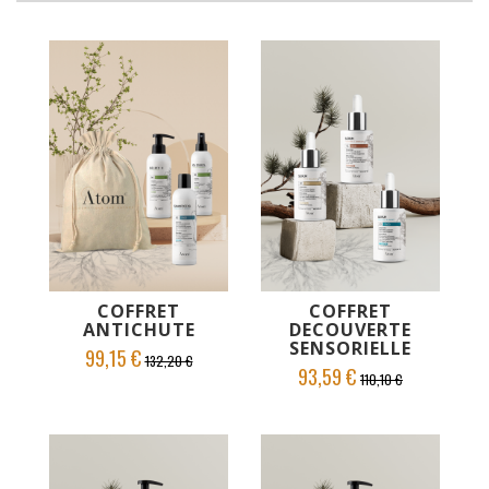
AJOUTER AU PANIER
AJOUTER AU PANIER
VOIR LE PRODUIT
VOIR LE PRODUIT
COFFRET
COFFRET
ANTICHUTE
DECOUVERTE
SENSORIELLE
99,15 €
132,20 €
93,59 €
110,10 €