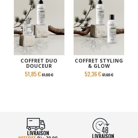
AJOUTER AU PANIER
AJOUTER AU PANIER
VOIR LE PRODUIT
VOIR LE PRODUIT
COFFRET DUO
COFFRET STYLING
DOUCEUR
& GLOW
51,85 €
52,36 €
61,00 €
61,60 €
LIVRAISON
LIVRAISON