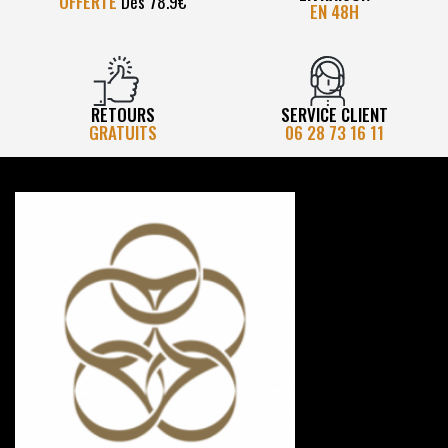
OFFERTE
Dès 78.9€
EN 48H
RETOURS
SERVICE CLIENT
GRATUITS
06 28 73 16 11