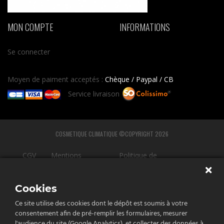
MON COMPTE
INFORMATIONS
Se connecter
Moyen de paiment acceptés :
Chèque / Paypal / CB
Service livraison
COSMETIQUE CLIMATIQUE ©COPYRIGHT 2026
CGV
Mentions
Politique de
légales
confidentialité
Cookies
Ce site utilise des cookies dont le dépôt est soumis à votre
consentement afin de pré-remplir les formulaires, mesurer
l'audience du site (Google Analytics), et collecter des données à