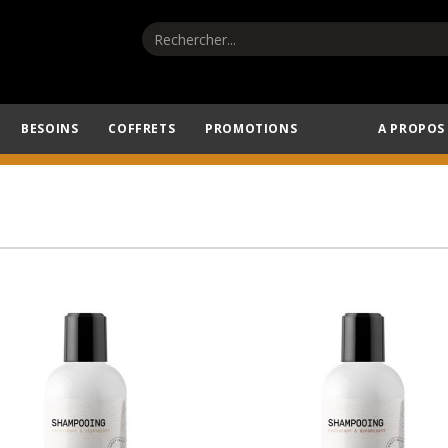
BESOINS
COFFRETS
PROMOTIONS
A PROPOS
Profitez de -20% sur notre sélection estivale
AJOUTER AU PANIER
AJOUTER AU PANIER