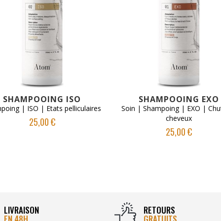
VOIR LE PRODUIT
VOIR LE PRODUIT
SHAMPOOING ISO
SHAMPOOING EXO
oing | ISO | Etats pelliculaires
Soin | Shampoing | EXO | Chu
cheveux
25,00 €
25,00 €
LIVRAISON
RETOURS
EN 48H
GRATUITS