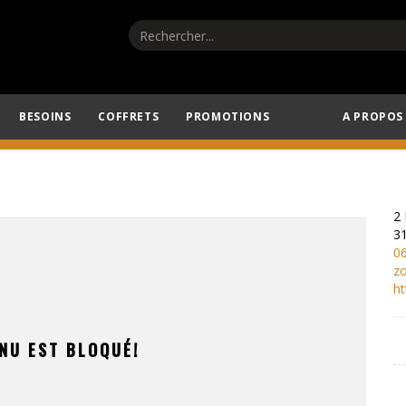
BESOINS
COFFRETS
PROMOTIONS
A PROPOS
Profitez de -20% sur notre sélection estivale
2
3
0
z
ht
NU EST BLOQUÉ!