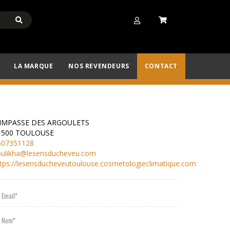
LA MARQUE
NOS REVENDEURS
CONTACT
 IMPASSE DES ARGOULETS
1500 TOULOUSE
607351128
oulikha@lesensducheveu.com
tps://lesensducheveutoulouse.cosmetologieclimatique.com