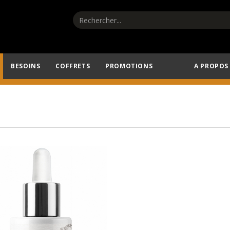
BESOINS
COFFRETS
PROMOTIONS
A PROPOS
Profitez de -20% sur notre sélection estivale
AJOUTER AU PANIER