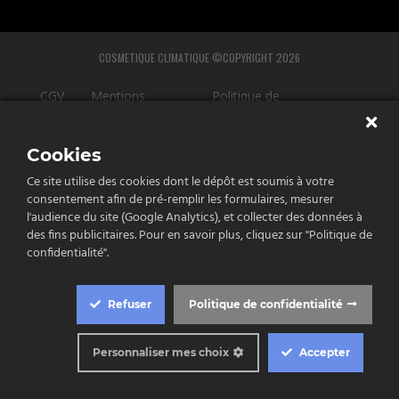
COSMETIQUE CLIMATIQUE ©COPYRIGHT 2026
CGV
Mentions
Politique de
légales
confidentialité
Cookies
Ce site utilise des cookies dont le dépôt est soumis à votre
consentement afin de pré-remplir les formulaires, mesurer
l'audience du site (Google Analytics), et collecter des données à
e
des fins publicitaires. Pour en savoir plus, cliquez sur "Politique de
tenu
confidentialité".
st
Refuser
Politique de confidentialité
qué!
Personnaliser mes choix
Accepter