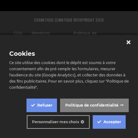
COSMETIQUE CLIMATIQUE ©COPYRIGHT 2026
CGV
Mentions
Politique de
légales
confidentialité
Cookies
Ce site utilise des cookies dont le dépôt est soumis à votre
consentement afin de pré-remplir les formulaires, mesurer
l'audience du site (Google Analytics), et collecter des données à
e
des fins publicitaires. Pour en savoir plus, cliquez sur "Politique de
tenu
confidentialité".
st
Refuser
Politique de confidentialité
qué!
Personnaliser mes choix
Accepter